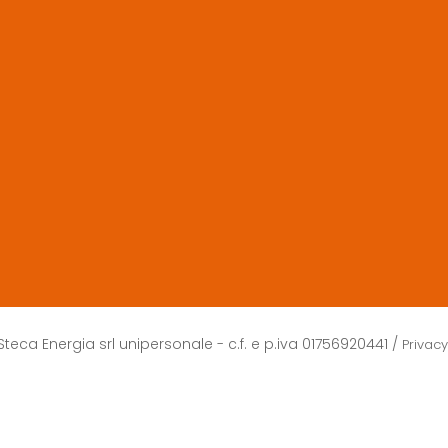
teca Energia srl unipersonale - c.f. e p.iva 01756920441 /
Privac