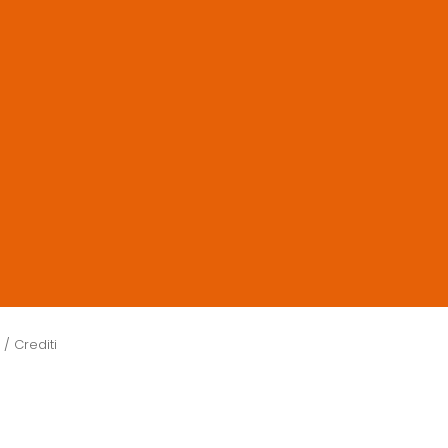
y /
Crediti